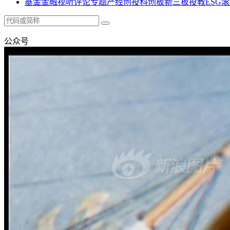
基金
金融
视听
评论
专题
产经
创投
科创板
新三板
投教
ESG
滚
公众号