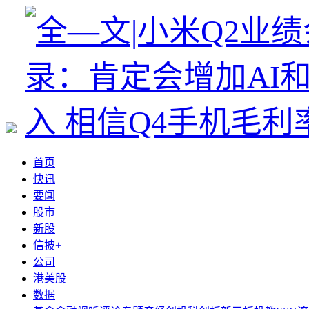
首页
快讯
要闻
股市
新股
信披+
公司
港美股
数据