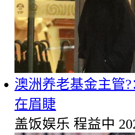
澳洲养老基金主管?
在眉睫
盖饭娱乐
程益中
20